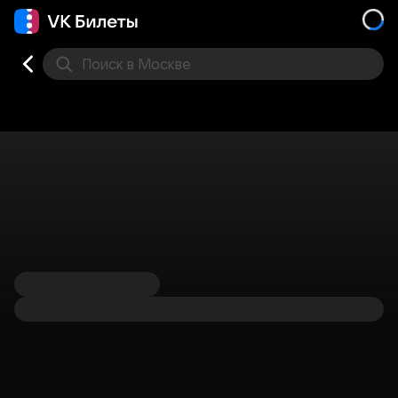
Поиск
в Москве
Места