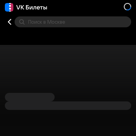
Поиск
в Москве
Места