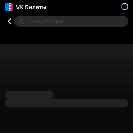
Поиск
в Москве
Места