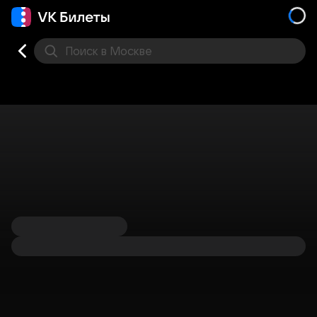
Поиск
в Москве
Места