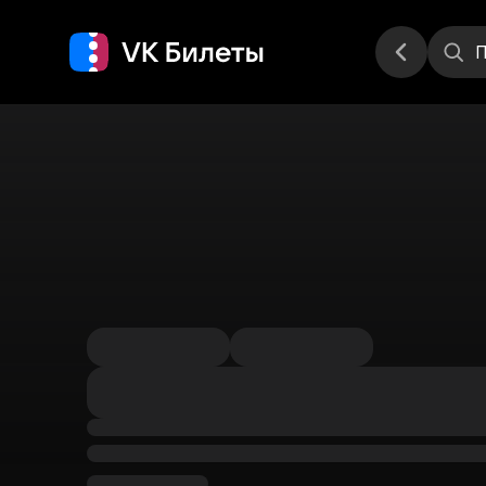
Места
П