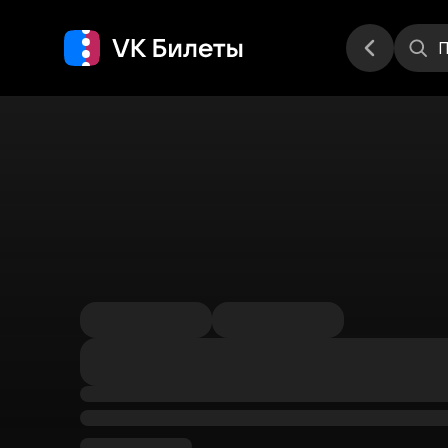
Места
П