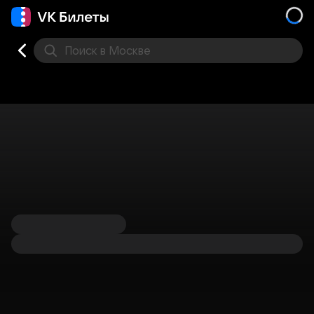
Поиск
в Москве
Места