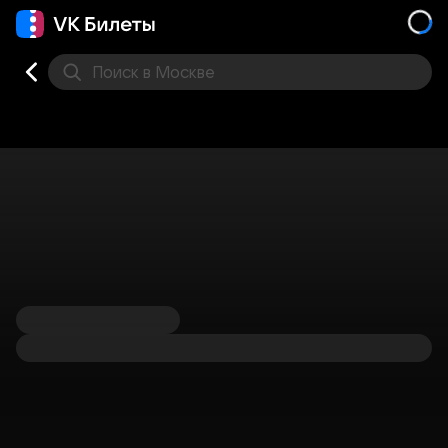
Поиск
в Москве
Места