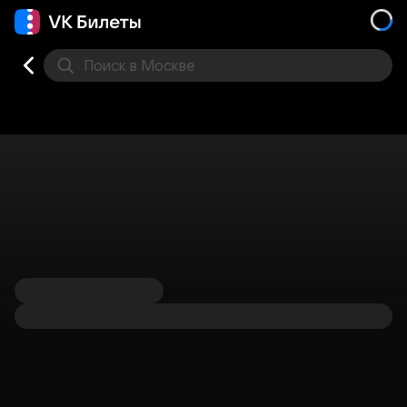
Поиск
в Москве
Места