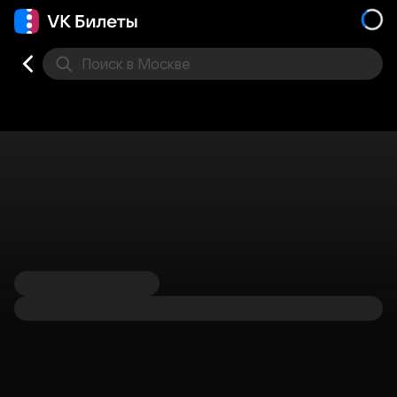
Поиск
в Москве
Места