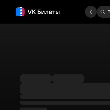
Места
П