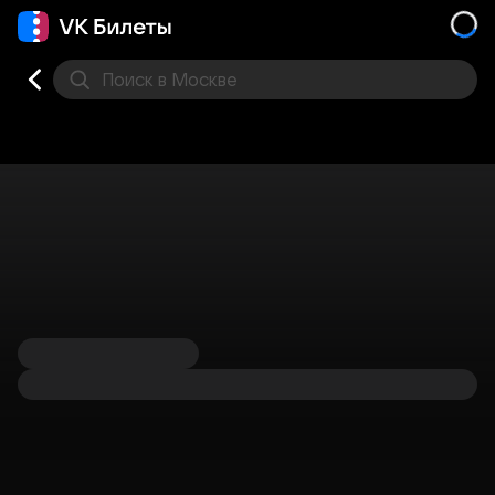
Поиск
в Москве
Места