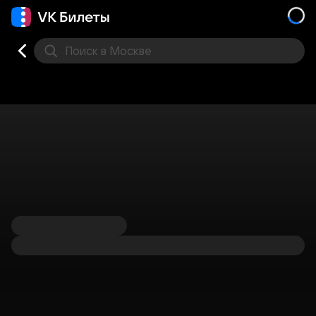
Поиск
в Москве
Места