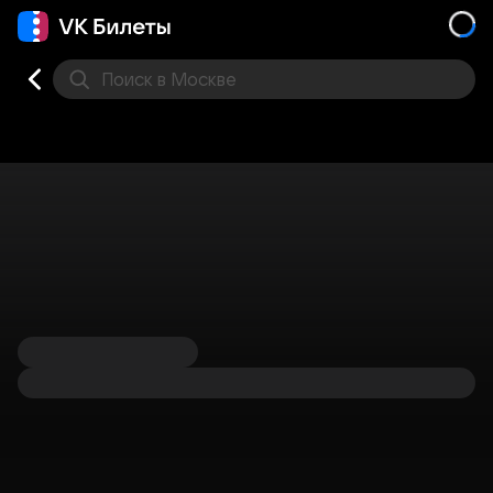
Поиск
в Москве
Места