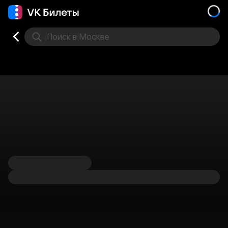
Поиск
в Москве
Места