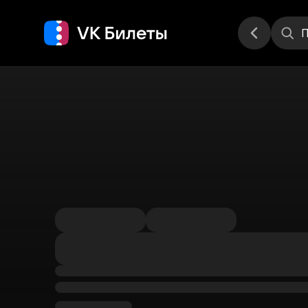
Места
П