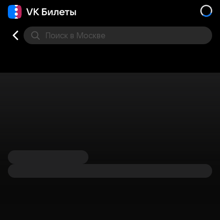
Поиск
в Москве
Места