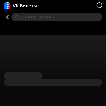
Поиск
в Москве
Места