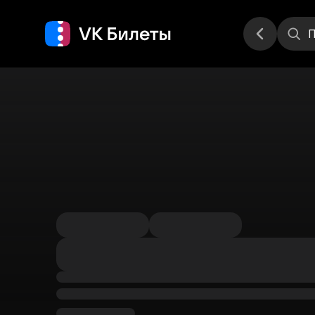
Места
П