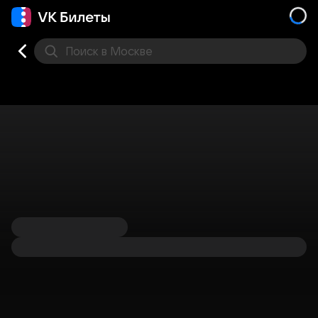
Поиск
в Москве
Места