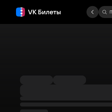
Места
П