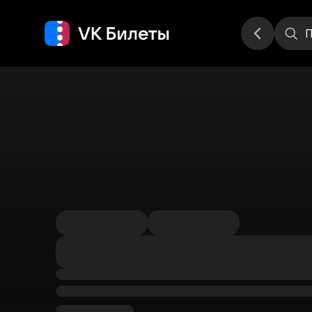
Места
П