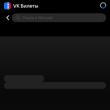
Поиск
в Москве
Места