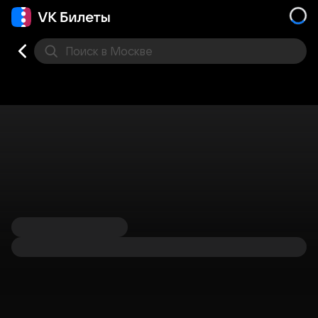
Поиск
в Москве
Места