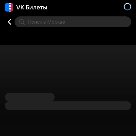
Поиск
в Москве
Места