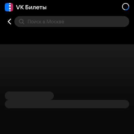
Поиск
в Москве
Места