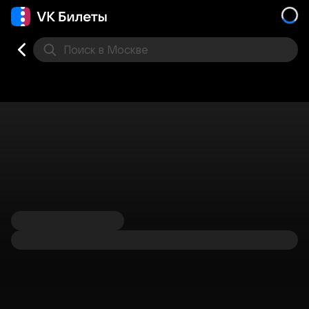
Поиск
в Москве
Места