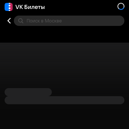
Поиск
в Москве
Места