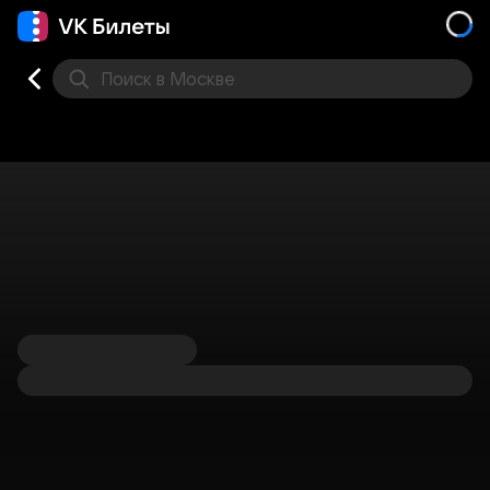
Поиск
в Москве
Места