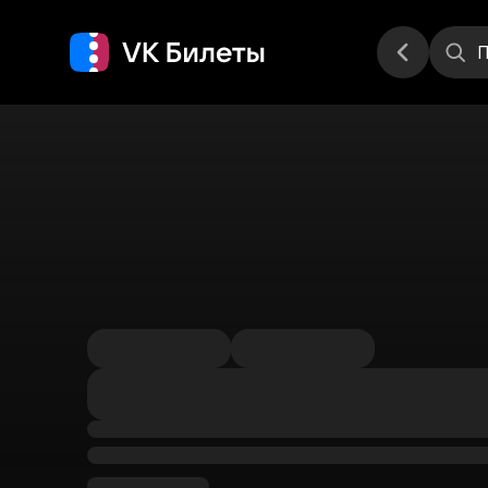
Места
П