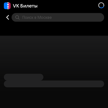
Поиск
в Москве
Места