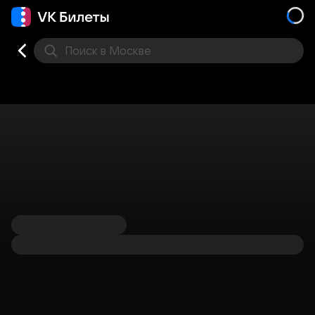
Поиск
в Москве
Места