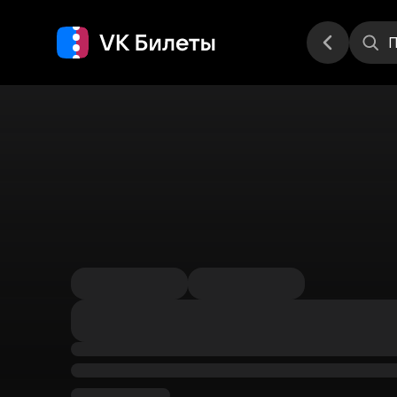
Места
П