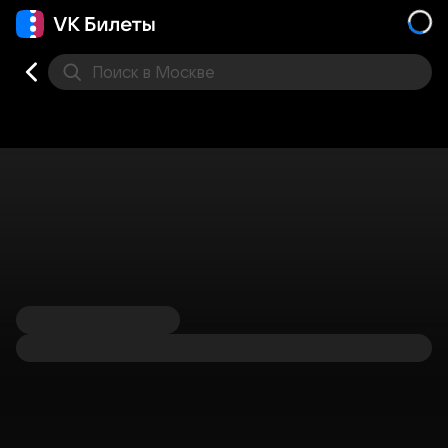
Поиск
в Москве
Места