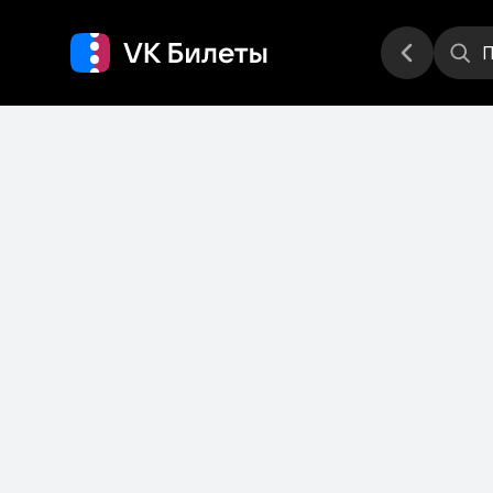
Места
П