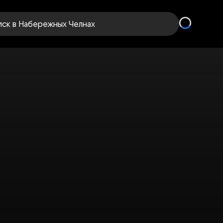
иск
в Набережных Челнах