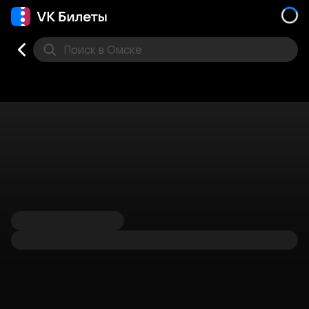
Поиск
в Омске
Кино
Концерт
Театр
Стендап
Другое
Мест