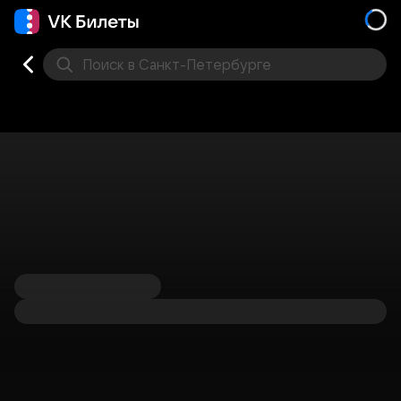
Поиск
в Санкт-Петербурге
Кино
Концерт
Театр
Стендап
Выставка
Фес