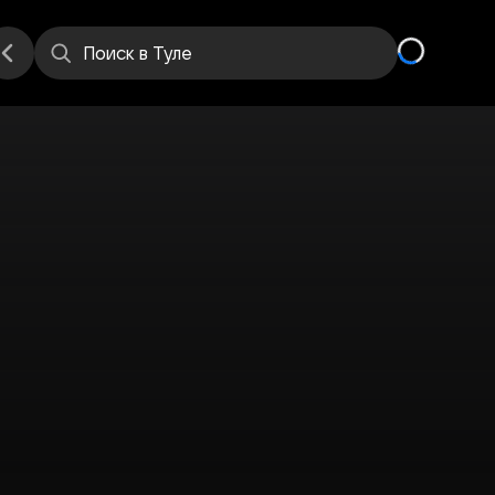
е
Места
Поиск
в Туле