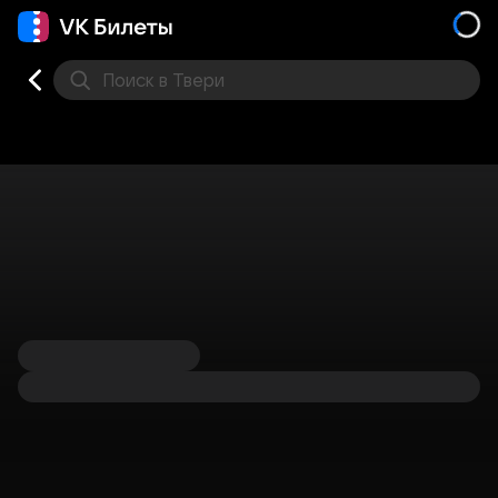
Поиск
в Твери
Кино
Концерт
Театр
Стендап
Выставка
Фес