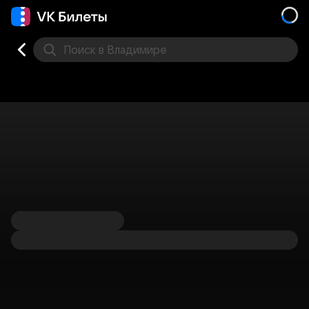
Поиск
в Владимире
Кино
Концерт
Театр
Стендап
Другое
Мест