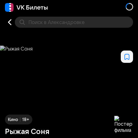
Поиск
в Александровке
Кино
Концерт
Театр
Стендап
Выставка
Дру
|
Кино
18+
Рыжая Соня