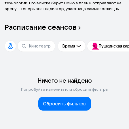
технологий. Его войска берут Соню в плен и отправляют на
арену – теперь она гладиатор, участница самых зрелищных
и жестоких боёв. Чтобы обрести свободу, ей предстоит
пройти множество поединков
и
суровые испытания.
Расписание
сеансов
Время
Пушкинская ка
Ничего не найдено
Попробуйте изменить или сбросить фильтры
Сбросить фильтры