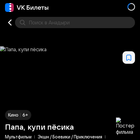
Поиск
в Анадыри
Кино
Места
|
Кино
6+
Папа, купи пёсика
Мультфильм
Экшн / Боевики / Приключения