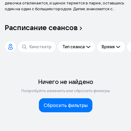
девочка отвлекается, и щенок теряется в парке, оставшись
один на один с большим городом. Дипик знакомится с
уличным Котом, крысой Бенгсом и даже влюбляется в
чихуахуа Табби. Пока Милана ведет поиски любимого
Расписание
сеансов
песика, Дипика ждут увлекательные приключения, в которых
ему предстоит стать настоящим героем, способным
защитить не только себя, но и своих друзей.
Тип сеанса
Время
Ничего не найдено
Попробуйте изменить или сбросить фильтры
Сбросить фильтры