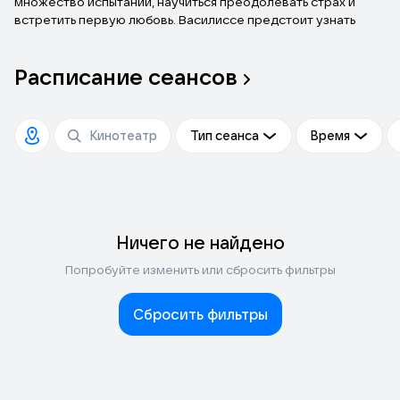
множество испытаний, научиться преодолевать страх и
встретить первую любовь. Василиссе предстоит узнать
правду о своем происхождении, ведь чем дальше она
заходит на территорию нечисти, тем яснее понимает, что у
Расписание
сеансов
нее с ними слишком много общего.
Тип сеанса
Время
Ничего не найдено
Попробуйте изменить или сбросить фильтры
Сбросить фильтры