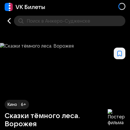
Поиск
в Анжеро-Судженске
Кино
Концерт
Театр
Стендап
Выставка
Дру
|
Кино
6+
Сказки тёмного леса.
Ворожея