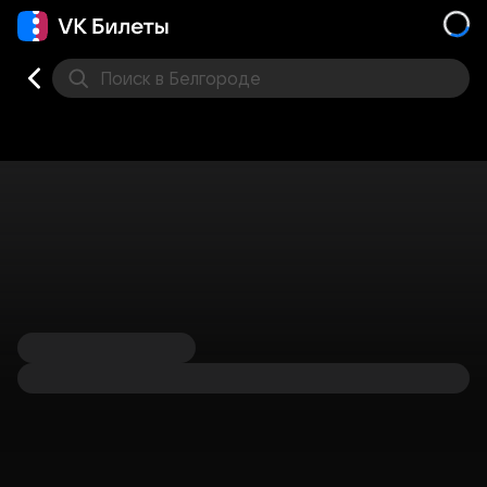
Поиск
в Белгороде
Кино
Концерт
Театр
Стендап
Другое
Мест