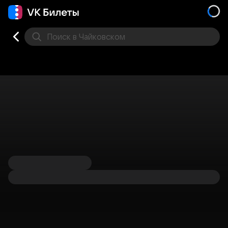
Поиск
в Чайковском
Кино
Концерт
Театр
Другое
Места