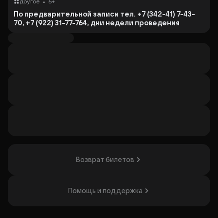
•
другое
6+
По предварительной записи тел. +7 (342-41) 7-43-
70, +7 (922) 31-77-764, дни недели проведения
мероприятия: вторник-суббота в период с 10.00 до
19.00ч
В студии вокала «Твой голос» Фокинского сельского
дома культуры каждый желающий сможет
соприкоснуться с миром вокального исполнительства.
На занятиях участники разных возрастов будут учиться
владеть голосом, знакомиться с разными жанрами и
разучивать свои любимые песни.
В результате работы взрослые ее участники смогут
представить свое вокальное творчество на
мероприятиях своих учреждений и предприятий, а дети
– на школьных и студенческих конкурсах и проектах.
Занятия проводит руководитель вокального ансамбля
«Радуга» – обладателя дипломов всероссийского и
Возврат билетов
международного уровня.
В стоимость входят три часовых занятия.
Помощь и поддержка
Организатор: МАУК "ЧАЙКОВСКИЙ ЦЕНТР РАЗВИТИЯ
КУЛЬТУРЫ", ИНН 5920021709