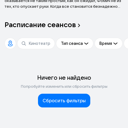
оказывается не таким простым, как он ожидал, Фомич не из
тех, кто опускает руки. Когда все становится безнадежно
плохо, он «вытаскивает из рукава» запасной план, который
срабатывает. Ну… почти.
Расписание
сеансов
Тип сеанса
Время
Ничего не найдено
Попробуйте изменить или сбросить фильтры
Сбросить фильтры