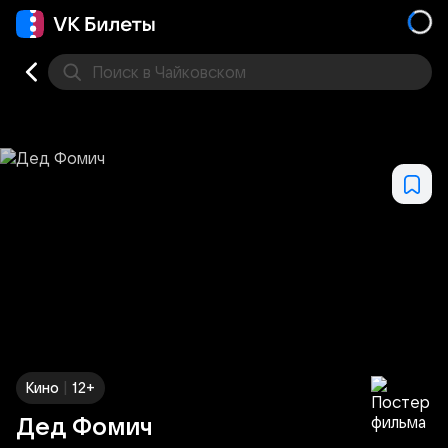
Поиск
в Чайковском
Кино
Концерт
Театр
Другое
Места
|
Кино
12+
Дед Фомич