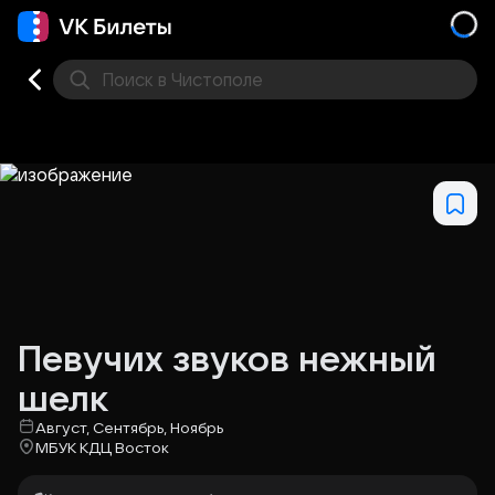
Поиск
в Чистополе
Кино
Концерт
Театр
Стендап
Выставка
Фес
Певучих звуков нежный
шелк
Август, Сентябрь, Ноябрь
МБУК КДЦ Восток