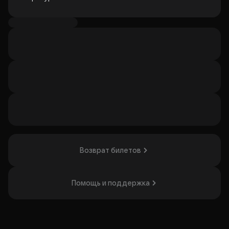
Командная интеллектуально-развлекательная игра, все
вопросы и задания связаны с миром литературы и
истории.
Представляет собой пять туров (Разминка, Значимые
даты и писатели, Классика, Кроссворд, Этюды). Квиз
сопровождается музыкальным и видео оформлением.
Интерактивные задания и соревновательный момент
сделают игру привлекательной для подростков и
молодежи.
Команда-победитель получает диплом и сертификат на
занятие в Школе ведущих.
Ведущий программы: руководитель Школы ведущих
Культурно-досугового центра Анна Венидиктова
Возврат билетов
Продолжительность: 45-60 минут
Запись по телефону, указанному на билете.
Помощь и поддержка
Организатор: МБУК Культурно-Досуговый Центр,
ИНН 1652015682