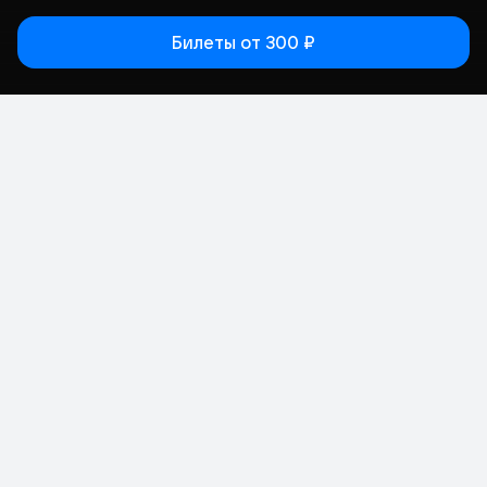
Билеты
от 300 ₽
Статьи
Афиша
Места
Кино
Концерт