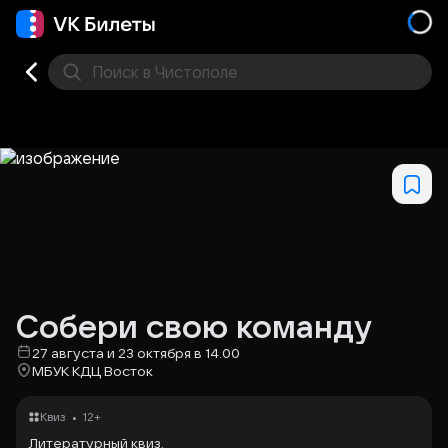
Поиск
в Чистополе
Кино
Концерт
Театр
Стендап
Выставка
Фес
Собери свою команду
27 августа и 23 октября в 14.00
МБУК КДЦ Восток
•
Квиз
12+
Литературный квиз.